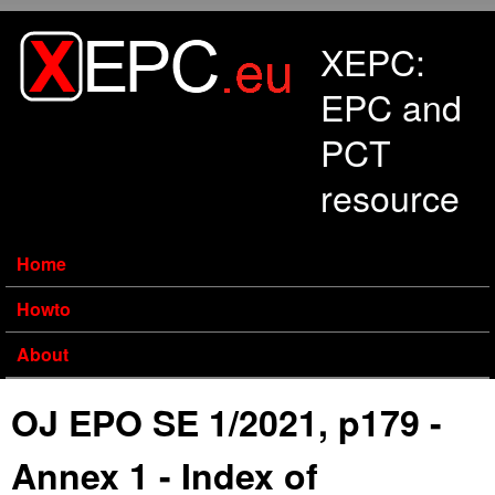
Skip to main content
XEPC:
EPC and
PCT
resource
Home
Howto
About
OJ EPO SE 1/2021, p179 -
Annex 1 - Index of