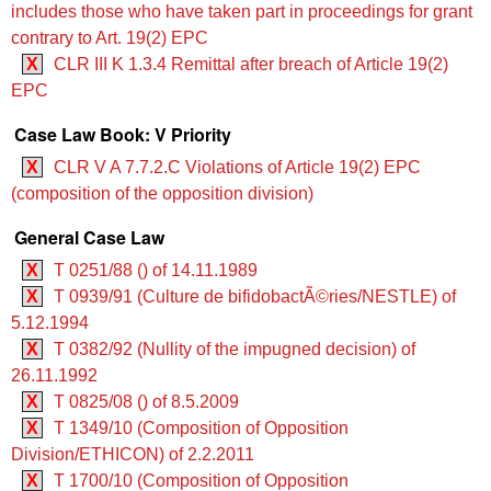
includes those who have taken part in proceedings for grant
contrary to Art. 19(2) EPC
X
CLR III K 1.3.4 Remittal after breach of Article 19(2)
EPC
Case Law Book: V Priority
X
CLR V A 7.7.2.C Violations of Article 19(2) EPC
(composition of the opposition division)
General Case Law
X
T 0251/88 () of 14.11.1989
X
T 0939/91 (Culture de bifidobactÃ©ries/NESTLE) of
5.12.1994
X
T 0382/92 (Nullity of the impugned decision) of
26.11.1992
X
T 0825/08 () of 8.5.2009
X
T 1349/10 (Composition of Opposition
Division/ETHICON) of 2.2.2011
X
T 1700/10 (Composition of Opposition