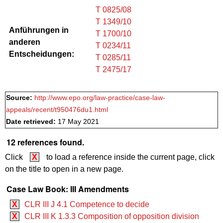
T 0825/08
T 1349/10
Anführungen in
T 1700/10
anderen
T 0234/11
Entscheidungen:
T 0285/11
T 2475/17
Source:
http://www.epo.org/law-practice/case-law-
appeals/recent/t950476du1.html
Date retrieved:
17 May 2021
12 references found.
Click
X
to load a reference inside the current page, click
on the title to open in a new page.
Case Law Book: III Amendments
X
CLR III J 4.1 Competence to decide
X
CLR III K 1.3.3 Composition of opposition division