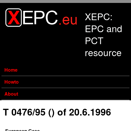
Skip to main content
XEPC:
EPC and
PCT
resource
Home
Howto
About
T 0476/95 () of 20.6.1996