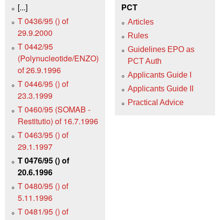
[...]
PCT
T 0436/95 () of
Articles
29.9.2000
Rules
T 0442/95
Guidelines EPO as
(Polynucleotide/ENZO)
PCT Auth
of 26.9.1996
Applicants Guide I
T 0446/95 () of
Applicants Guide II
23.3.1999
Practical Advice
T 0460/95 (SOMAB -
Restitutio) of 16.7.1996
T 0463/95 () of
29.1.1997
T 0476/95 () of
20.6.1996
T 0480/95 () of
5.11.1996
T 0481/95 () of