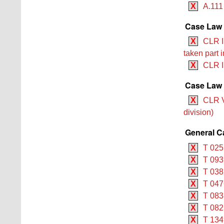
X
A.111
Case Law 
X
CLR I
taken part 
X
CLR II
Case Law 
X
CLR V
division)
General C
X
T 025
X
T 093
X
T 038
X
T 047
X
T 083
X
T 082
X
T 134