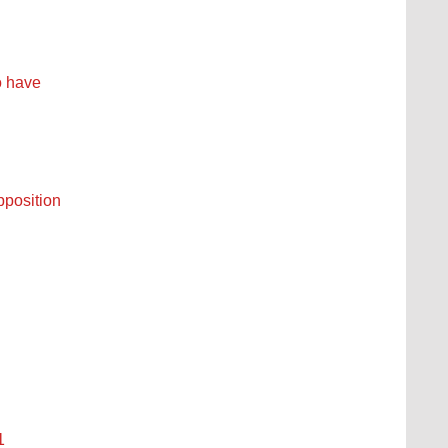
o have
pposition
1