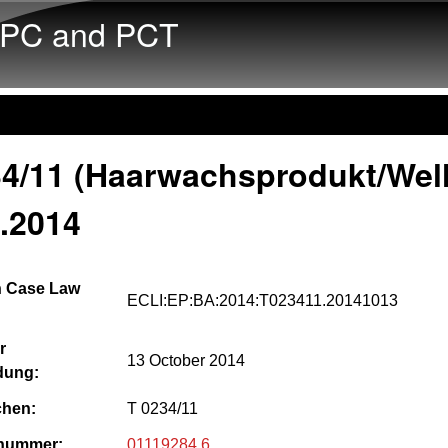
Skip to main content
PC and PCT
34/11 (Haarwachsprodukt/Well
.2014
 Case Law
ECLI:EP:BA:2014:T023411.20141013
r
13 October 2014
dung:
chen:
T 0234/11
nummer:
01119284.6