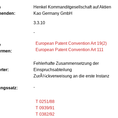
s
Henkel Kommanditgesellschaft auf Aktien
henden:
Kao Germany GmbH
3.3.10
-
European Patent Convention Art 19(2)
e
European Patent Convention Art 111
rmen:
Fehlerhafte Zusammensetzung der
rter:
Einspruchsabteilung
ZurÃ¼ckverweisung an die erste Instanz
-
ungssatz:
T 0251/88
T 0939/91
T 0382/92