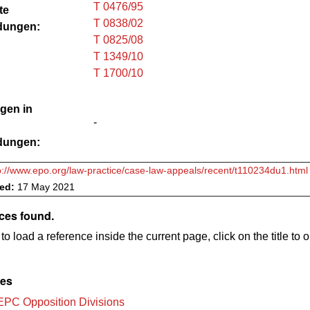
T 0476/95
te
T 0838/02
dungen:
T 0825/08
T 1349/10
T 1700/10
gen in
-
dungen:
p://www.epo.org/law-practice/case-law-appeals/recent/t110234du1.html
ved:
17 May 2021
ces found.
to load a reference inside the current page, click on the title to 
les
EPC Opposition Divisions