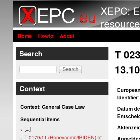
XEPC: E
resource
Home
Howto
About
T 02
Search
13.10
Search
Context
European
Identifier:
Context: General Case Law
Datum de
Entschei
Sequential items
Aktenzei
[...]
T 0179/11 (Honeycomb/IBIDEN) of
Anmelde