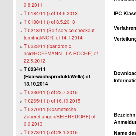
9.8.2011
T 0184/11 () of 14.5.2013
IPC-Klass
T 0188/11 () of 3.5.2013
Verfahre
T 0218/11 (Self-service checkout
terminal/NCR) of 14.1.2014
Verteilun
T 0223/11 (Ibandronic
acid/HOFFMANN - LA ROCHE) of
22.5.2012
T 0234/11
Download
(Haarwachsprodukt/Wella) of
Informati
13.10.2014
T 0236/11 () of 22.7.2015
T 0265/11 () of 16.10.2015
T 0270/11 (Kosmetische
Bezeichn
Zubereitungen/BEIERSDORF) of
Anmeldu
6.6.2013
T 0273/11 () of 28.1.2015
Name des