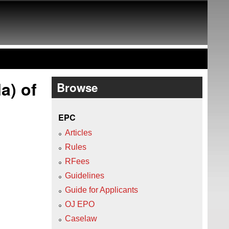
a) of
Browse
EPC
Articles
Rules
RFees
Guidelines
Guide for Applicants
OJ EPO
Caselaw