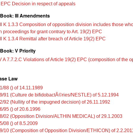
 EPC Decision in respect of appeals
Book: III Amendments
II K 1.3.3 Composition of opposition division includes those wh
in proceedings for grant contrary to Art. 19(2) EPC
I K 1.3.4 Remittal after breach of Article 19(2) EPC
Book: V Priority
 A 7.7.2.C Violations of Article 19(2) EPC (composition of the o
ase Law
1/88 () of 14.11.1989
9/91 (Culture de bifidobactÃ©ries/NESTLE) of 5.12.1994
2/92 (Nullity of the impugned decision) of 26.11.1992
6/95 () of 20.6.1996
8/02 (Opposition Division/ALTHIN MEDICAL) of 29.1.2003
5/08 () of 8.5.2009
9/10 (Composition of Opposition Division/ETHICON) of 2.2.201