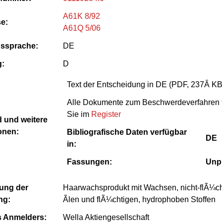
A61K 8/92
e:
A61Q 5/06
nssprache:
DE
g:
D
Text der Entscheidung in DE (PDF, 237Â KB
Alle Dokumente zum Beschwerdeverfahren 
Sie im
Register
 und weitere
onen:
Bibliografische Daten verfügbar
DE
in:
Fassungen:
Unp
ung der
Haarwachsprodukt mit Wachsen, nicht-flÃ¼c
ng:
Ãlen und flÃ¼chtigen, hydrophoben Stoffen
 Anmelders:
Wella Aktiengesellschaft