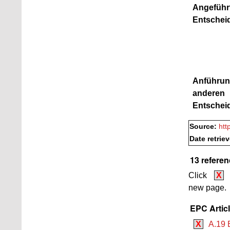
Angeführ
Entschei
Anführun
anderen
Entschei
Source:
htt
Date retrie
13 referen
Click
X
new page.
EPC Artic
X
A.19 