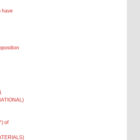
o have
pposition
1
RNATIONAL)
 of
MATERIALS)