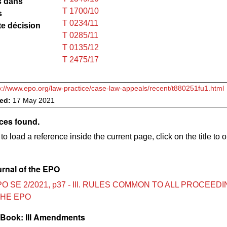
s dans
T 1700/10
s
T 0234/11
te décision
T 0285/11
T 0135/12
T 2475/17
p://www.epo.org/law-practice/case-law-appeals/recent/t880251fu1.html
ved:
17 May 2021
ces found.
to load a reference inside the current page, click on the title to 
urnal of the EPO
PO SE 2/2021, p37 - III. RULES COMMON TO ALL PROCEED
THE EPO
Book: III Amendments