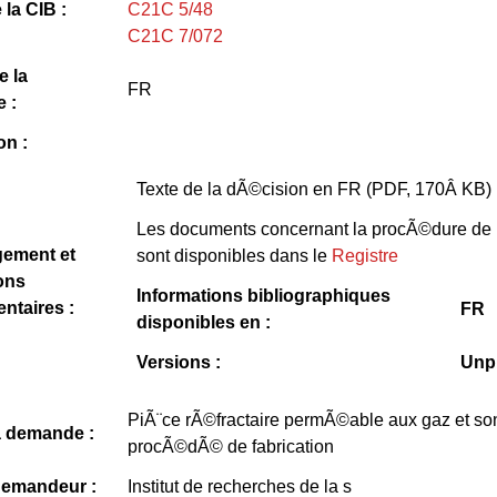
 la CIB :
C21C 5/48
C21C 7/072
e la
FR
 :
on :
Texte de la dÃ©cision en FR (PDF, 170Â KB)
Les documents concernant la procÃ©dure de 
gement et
sont disponibles dans le
Registre
ons
Informations bibliographiques
ntaires :
FR
disponibles en :
Versions :
Unp
PiÃ¨ce rÃ©fractaire permÃ©able aux gaz et so
la demande :
procÃ©dÃ© de fabrication
emandeur :
Institut de recherches de la s