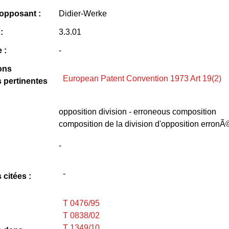
opposant :
Didier-Werke
:
3.3.01
 :
-
ons
European Patent Convention 1973 Art 19(2)
s pertinentes
opposition division - erroneous composition
composition de la division d'opposition erronÃ
-
-
 citées :
T 0476/95
T 0838/02
T 1349/10