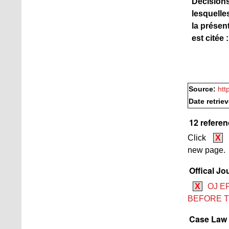
Décision
lesquelle
la présen
est citée :
Source:
htt
Date retrie
12 referen
Click
X
new page.
Offical Jo
X
OJ E
BEFORE 
Case Law 