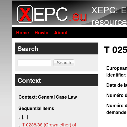
XEPC: E
resource
Home
Howto
About
T 025
Search
Search
European
Identifier:
Context
Date de la
Numéro de 
Context: General Case Law
Numéro d
Sequential items
demande 
[...]
T 0238/88 (Crown ether) of