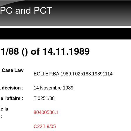
Skip to main content
PC and PCT
1/88 () of 14.11.1989
 Case Law
ECLI:EP:BA:1989:T025188.19891114
 décision :
14 Novembre 1989
l'affaire :
T 0251/88
e la
80400536.1
:
C22B 9/05