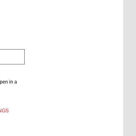
open in a
INGS