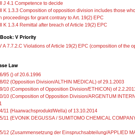
II J 4.1 Competence to decide
II K 1.3.3 Composition of opposition division includes those wh
in proceedings for grant contrary to Art. 19(2) EPC
I K 1.3.4 Remittal after breach of Article 19(2) EPC
Book: V Priority
 A 7.7.2.C Violations of Article 19(2) EPC (composition of the o
ase Law
6/95 () of 20.6.1996
8/02 (Opposition Division/ALTHIN MEDICAL) of 29.1.2003
9/10 (Composition of Opposition Division/ETHICON) of 2.2.201
0/10 (Composition of Opposition Division/ARGENTUM INTE
1
4/11 (Haarwachsprodukt/Wella) of 13.10.2014
85/11 (EVONIK DEGUSSA / SUMITOMO CHEMICAL COMPANY)
5/12 (Zusammensetzung der Einspruchsabteilung/APPLIED 