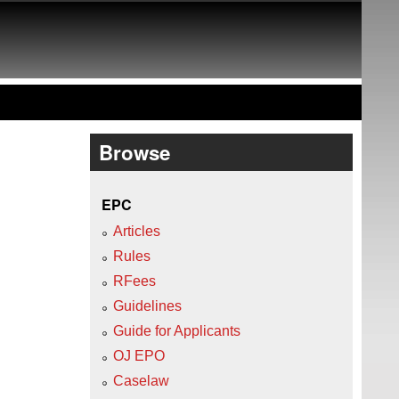
Browse
EPC
Articles
Rules
RFees
Guidelines
Guide for Applicants
OJ EPO
Caselaw