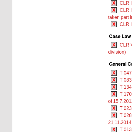
X
CLR I
X
CLR I
taken part 
X
CLR II
Case Law 
X
CLR V
division)
General C
X
T 047
X
T 083
X
T 134
X
T 170
of 15.7.201
X
T 023
X
T 02
21.11.2014
X
T 013