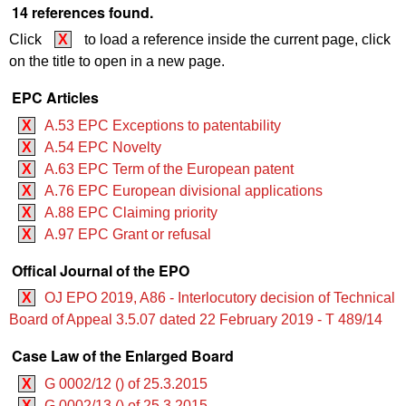
14 references found.
Click
X
to load a reference inside the current page, click
on the title to open in a new page.
EPC Articles
X
A.53 EPC Exceptions to patentability
X
A.54 EPC Novelty
X
A.63 EPC Term of the European patent
X
A.76 EPC European divisional applications
X
A.88 EPC Claiming priority
X
A.97 EPC Grant or refusal
Offical Journal of the EPO
X
OJ EPO 2019, A86 - Interlocutory decision of Technical
Board of Appeal 3.5.07 dated 22 February 2019 - T 489/14
Case Law of the Enlarged Board
X
G 0002/12 () of 25.3.2015
X
G 0002/13 () of 25.3.2015