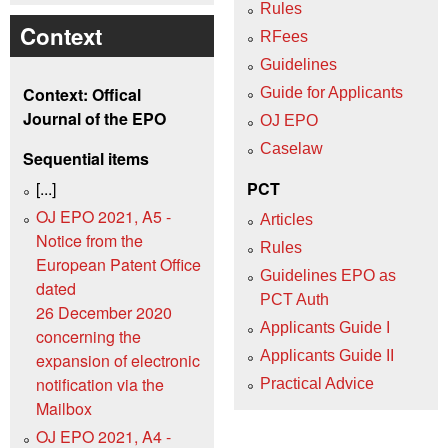
Rules
Context
RFees
Guidelines
Context: Offical
Guide for Applicants
Journal of the EPO
OJ EPO
Caselaw
Sequential items
[...]
PCT
OJ EPO 2021, A5 -
Articles
Notice from the
Rules
European Patent Office
Guidelines EPO as
dated
PCT Auth
26 December 2020
Applicants Guide I
concerning the
Applicants Guide II
expansion of electronic
notification via the
Practical Advice
Mailbox
OJ EPO 2021, A4 -