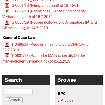
X
G 0001/18 (Filing an appeal) of 18.7.2019
X
G 0002/19 (Rechtliches GehÃ¶r und richtiger
Verhandlungsort) of 16.7.2019
X
G 0003/19 (Pepper (follow-up to ÂTomatoes IIÂ and
ÂBroccoli IIÂ)) of 14.5.2020
General Case Law
X
T 0489/14 (Pedestrian simulation/CONNOR) of
22.2.2019
X
T 0831/17 (Haar oder MÃ¼nchen als Ort der
mÃ¼ndlichen Verhandlung) of 25.2.2019
Search
Browse
Search
EPC
Articles