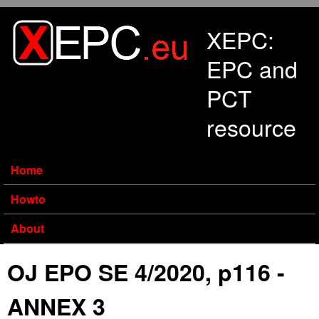
Skip to main content
XEPC:
EPC and
PCT
resource
Home
Howto
About
OJ EPO SE 4/2020, p116 -
ANNEX 3