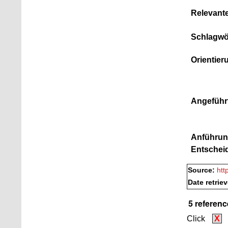
Relevant
Schlagwö
Orientier
Angeführ
Anführun
Entschei
Source:
htt
Date retrie
5 referenc
Click
X