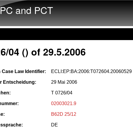
Skip to main content
PC and PCT
6/04 () of 29.5.2006
Case Law Identifier:
ECLI:EP:BA:2006:T072604.20060529
r Entscheidung:
29 Mai 2006
chen:
T 0726/04
nummer:
02003021.9
e:
B62D 25/12
nssprache:
DE