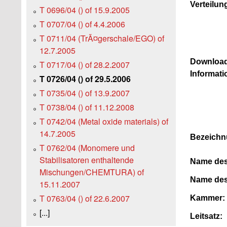
Verteilun
T 0696/04 () of 15.9.2005
T 0707/04 () of 4.4.2006
T 0711/04 (TrÃ¤gerschale/EGO) of
12.7.2005
Download
T 0717/04 () of 28.2.2007
Informati
T 0726/04 () of 29.5.2006
T 0735/04 () of 13.9.2007
T 0738/04 () of 11.12.2008
T 0742/04 (Metal oxide materials) of
14.7.2005
Bezeichn
T 0762/04 (Monomere und
Stabilisatoren enthaltende
Name des
Mischungen/CHEMTURA) of
Name des
15.11.2007
T 0763/04 () of 22.6.2007
Kammer:
[...]
Leitsatz: