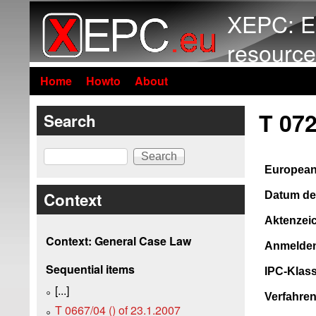
XEPC: E
resource
Home
Howto
About
T 072
Search
Search
European 
Context
Datum de
Aktenzei
Context: General Case Law
Anmelde
Sequential items
IPC-Klass
[...]
Verfahre
T 0667/04 () of 23.1.2007