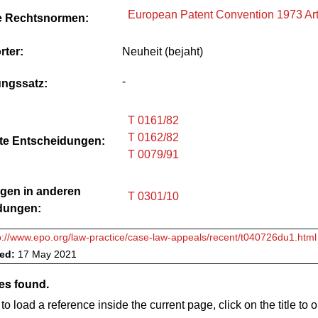
European Patent Convention 1973 Ar
e Rechtsnormen:
rter:
Neuheit (bejaht)
-
ungssatz:
T 0161/82
T 0162/82
te Entscheidungen:
T 0079/91
gen in anderen
T 0301/10
dungen:
p://www.epo.org/law-practice/case-law-appeals/recent/t040726du1.html
ved:
17 May 2021
es found.
to load a reference inside the current page, click on the title to 