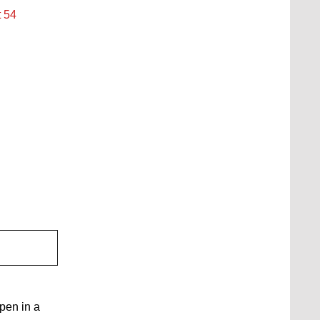
t 54
open in a