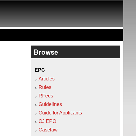
Browse
EPC
Articles
Rules
RFees
Guidelines
Guide for Applicants
OJ EPO
Caselaw