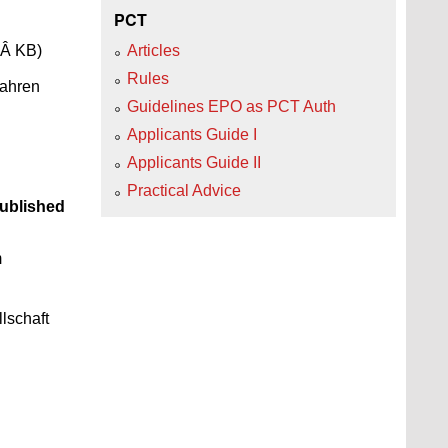
PCT
9Â KB)
Articles
Rules
ahren
Guidelines EPO as PCT Auth
Applicants Guide I
Applicants Guide II
Practical Advice
ublished
m
lschaft