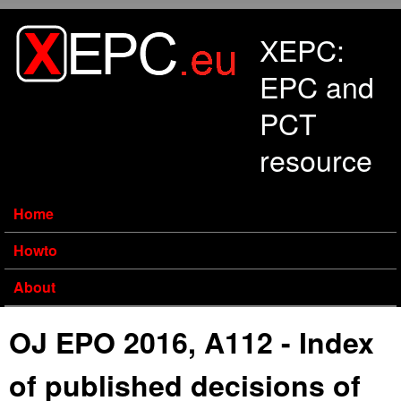
Skip to main content
XEPC:
EPC and
PCT
resource
Home
Howto
About
OJ EPO 2016, A112 - Index
of published decisions of