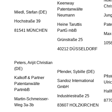
Noes
Keenway
Chri
Patentanwälte
Miedl, Stefan (DE)
Neumann
Jung
Hochstraße 39
Heine Taruttis
Pate
81541 MÜNCHEN
PartG mbB
Max-
Grünstraße 25
105
40212 DÜSSELDORF
Peters, Arijit Christian
(DE)
Pfender, Sybille (DE)
Pfis
Kalkoff & Partner
Sandoz International
Ulri
Patentanwälte
GmbH
PartmbB
Hall
Industriestraße 25
Martin-Schmeisser-
877
Weg 3a-3b
83607 HOLZKIRCHEN