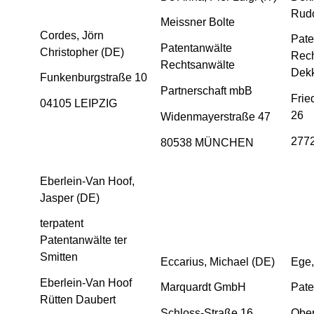
Rudo
Meissner Bolte
Cordes, Jörn
Pate
Patentanwälte
Christopher (DE)
Rech
Rechtsanwälte
Dek
Funkenburgstraße 10
Partnerschaft mbB
Frie
04105 LEIPZIG
26
Widenmayerstraße 47
277
80538 MÜNCHEN
Eberlein-Van Hoof,
Jasper (DE)
terpatent
Patentanwälte ter
Smitten
Eccarius, Michael (DE)
Ege,
Eberlein-Van Hoof
Marquardt GmbH
Pate
Rütten Daubert
Schloss-Straße 16
Ober