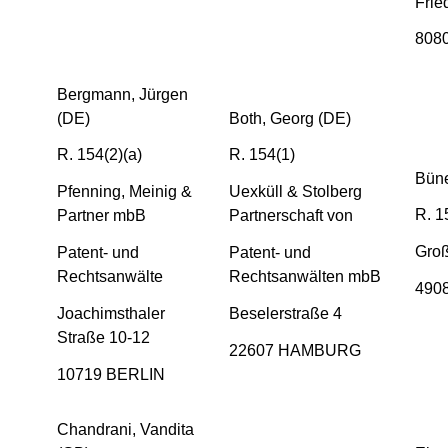
Frie
808
Bergmann, Jürgen
(DE)
Both, Georg (DE)
R. 154(2)(a)
R. 154(1)
Bün
Pfenning, Meinig &
Uexküll & Stolberg
R. 1
Partner mbB
Partnerschaft von
Groß
Patent- und
Patent- und
Rechtsanwälte
Rechtsanwälten mbB
490
Joachimsthaler
Beselerstraße 4
Straße 10-12
22607 HAMBURG
10719 BERLIN
Chandrani, Vandita