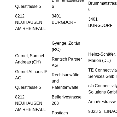
Brunnmattstrasse
Brunnmattstras
Querstrasse 5
6
6
8212
3401
3401
NEUHAUSEN
BURGDORF
BURGDORF
AM RHEINFALL
Gyenge, Zoltán
(RO)
Heinz-Schäfer,
Gernet, Samuel
Rentsch Partner
Marion (DE)
Andreas (CH)
AG
TE Connectivit
Gernet Althaus IP
Rechtsanwälte
Services Gmb
AG
und
c/o Connectivit
Querstrasse 5
Patentanwälte
Solutions Gmb
8212
Bellerivestrasse
Ampèrestrasse
NEUHAUSEN
203
AM RHEINFALL
9323 STEINA
Postfach