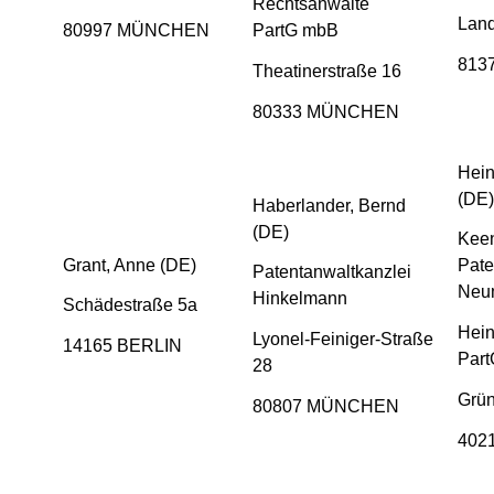
Rechtsanwälte
Lan
80997 MÜNCHEN
PartG mbB
813
Theatinerstraße 16
80333 MÜNCHEN
Hein
(DE)
Haberlander, Bernd
(DE)
Kee
Grant, Anne (DE)
Pate
Patentanwaltkanzlei
Neu
Hinkelmann
Schädestraße 5a
Hein
Lyonel-Feiniger-Straße
14165 BERLIN
Par
28
Grün
80807 MÜNCHEN
402