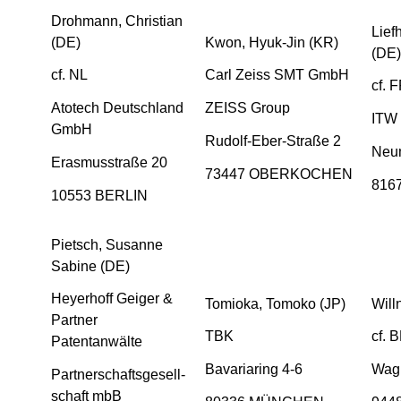
Drohmann, Christian
Lief
(DE)
Kwon, Hyuk-Jin (KR)
(DE)
cf. NL
Carl Zeiss SMT GmbH
cf. 
Atotech Deutschland
ZEISS Group
ITW
GmbH
Rudolf-Eber-Straße 2
Neum
Erasmusstraße 20
73447 OBERKOCHEN
816
10553 BERLIN
Pietsch, Susanne
Sabine (DE)
Heyerhoff Geiger &
Tomioka, Tomoko (JP)
Will
Partner
TBK
cf. 
Patentanwälte
Bavariaring 4-6
Wagn
Partnerschaftsgesell-
schaft mbB