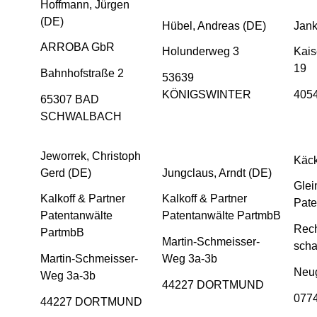
Hoffmann, Jürgen
(DE)
Hübel, Andreas (DE)
Jank
ARROBA GbR
Holunderweg 3
Kais
19
Bahnhofstraße 2
53639
KÖNIGSWINTER
405
65307 BAD
SCHWALBACH
Jeworrek, Christoph
Käck
Gerd (DE)
Jungclaus, Arndt (DE)
Glei
Kalkoff & Partner
Kalkoff & Partner
Pate
Patentanwälte
Patentanwälte PartmbB
Rech
PartmbB
Martin-Schmeisser-
scha
Martin-Schmeisser-
Weg 3a-3b
Neu
Weg 3a-3b
44227 DORTMUND
077
44227 DORTMUND