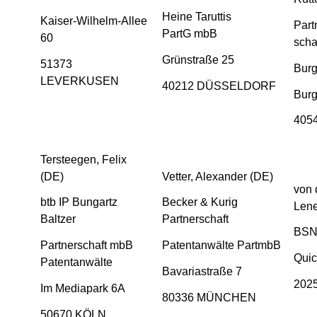
Heine Taruttis
Kaiser-Wilhelm-Allee
Part
PartG mbB
60
scha
Grünstraße 25
51373
Burg
LEVERKUSEN
40212 DÜSSELDORF
Burg
405
Tersteegen, Felix
(DE)
Vetter, Alexander (DE)
von 
btb IP Bungartz
Becker & Kurig
Lene
Baltzer
Partnerschaft
BSN
Partnerschaft mbB
Patentanwälte PartmbB
Quic
Patentanwälte
Bavariastraße 7
202
Im Mediapark 6A
80336 MÜNCHEN
50670 KÖLN