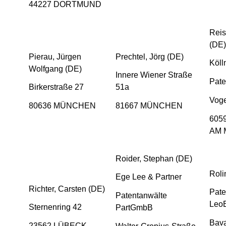
44227 DORTMUND
Reis
(DE)
Pierau, Jürgen
Prechtel, Jörg (DE)
Köll
Wolfgang (DE)
Innere Wiener Straße
Pate
Birkerstraße 27
51a
Voge
80636 MÜNCHEN
81667 MÜNCHEN
605
AM 
Roider, Stephan (DE)
Roli
Ege Lee & Partner
Richter, Carsten (DE)
Pate
Patentanwälte
Leo
Sternenring 42
PartGmbB
Bava
23562 LÜBECK