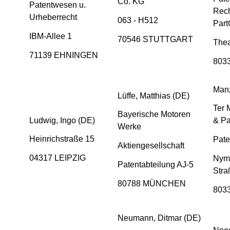
Co. KG
Patentwesen u.
Rech
Urheberrecht
063 - H512
Par
IBM-Allee 1
70546 STUTTGART
Thea
71139 EHNINGEN
803
Manz
Lüffe, Matthias (DE)
Ter 
Bayerische Motoren
Ludwig, Ingo (DE)
& Pa
Werke
Heinrichstraße 15
Pate
Aktiengesellschaft
04317 LEIPZIG
Nym
Patentabteilung AJ-5
Stra
80788 MÜNCHEN
803
Neumann, Ditmar (DE)