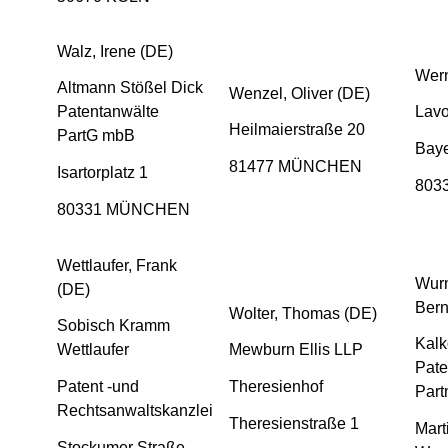
Walz, Irene (DE)
Wern
Altmann Stößel Dick
Wenzel, Oliver (DE)
Patentanwälte
Lav
Heilmaierstraße 20
PartG mbB
Baye
81477 MÜNCHEN
Isartorplatz 1
803
80331 MÜNCHEN
Wettlaufer, Frank
Wurm
(DE)
Bern
Wolter, Thomas (DE)
Sobisch Kramm
Kalk
Wettlaufer
Mewburn Ellis LLP
Pate
Patent -und
Theresienhof
Par
Rechtsanwaltskanzlei
Theresienstraße 1
Mart
Stockumer Straße