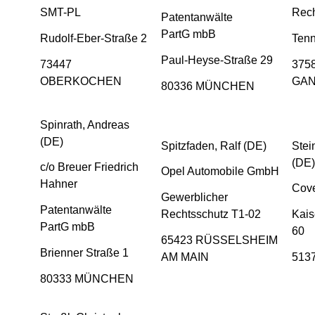
SMT-PL
Rech
Patentanwälte
PartG mbB
Rudolf-Eber-Straße 2
Tenn
Paul-Heyse-Straße 29
73447
375
OBERKOCHEN
GAN
80336 MÜNCHEN
Spinrath, Andreas
(DE)
Spitzfaden, Ralf (DE)
Stei
(DE)
c/o Breuer Friedrich
Opel Automobile GmbH
Hahner
Cove
Gewerblicher
Patentanwälte
Rechtsschutz T1-02
Kais
PartG mbB
60
65423 RÜSSELSHEIM
Brienner Straße 1
AM MAIN
513
80333 MÜNCHEN