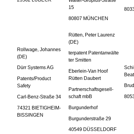
Walter-Gropius-Straße
15
803
80807 MÜNCHEN
Rütten, Peter Laurenz
(DE)
Rollwage, Johannes
terpatent Patentanwälte
(DE)
ter Smitten
Schi
Dürr Systems AG
Eberlein-Van Hoof
Beat
Rütten Daubert
Patents/Product
Brud
Safety
Partnerschaftsgesell-
schaft mbB
805
Carl-Benz-Straße 34
Burgunderhof
74321 BIETIGHEIM-
BISSINGEN
Burgunderstraße 29
40549 DÜSSELDORF