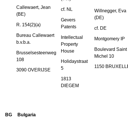
Callewaert, Jean
cf. NL
Willnegger, Eva
(BE)
(DE)
Gevers
R. 154(2)(a)
Patents
cf. DE
Bureau Callewaert
Intellectual
Montgomery IP
b.v.b.a.
Property
Boulevard Saint
House
Brusselsesteenweg
Michel 10
108
Holidaystraat
1150 BRUXELL
5
3090 OVERIJSE
1813
DIEGEM
BG
Bulgaria