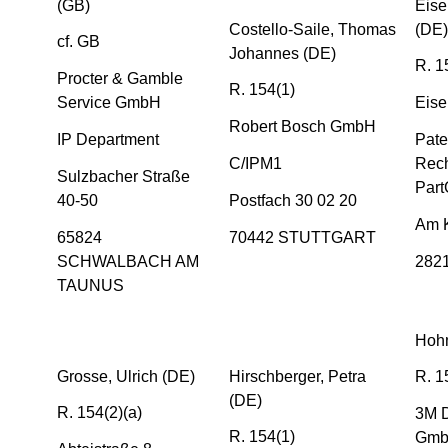
(GB)
Eise
Costello-Saile, Thomas
(DE)
cf. GB
Johannes (DE)
R. 1
Procter & Gamble
R. 154(1)
Service GmbH
Eise
Robert Bosch GmbH
IP Department
Pate
C/IPM1
Rech
Sulzbacher Straße
Par
40-50
Postfach 30 02 20
Am K
65824
70442 STUTTGART
SCHWALBACH AM
282
TAUNUS
Hohm
Grosse, Ulrich (DE)
Hirschberger, Petra
R. 1
(DE)
R. 154(2)(a)
3M 
R. 154(1)
Gm