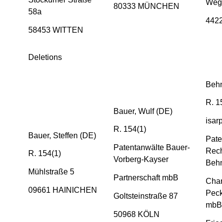
Weg
80333 MÜNCHEN
58a
442
58453 WITTEN
Deletions
Behn
R. 1
Bauer, Wulf (DE)
isar
R. 154(1)
Bauer, Steffen (DE)
Pate
Patentanwälte Bauer-
Rech
R. 154(1)
Vorberg-Kayser
Behn
Mühlstraße 5
Partnerschaft mbB
Char
09661 HAINICHEN
Peck
Goltsteinstraße 87
mbB
50968 KÖLN