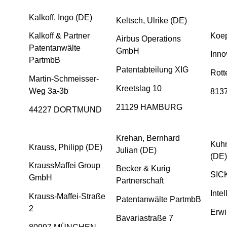
Kalkoff, Ingo (DE)
Keltsch, Ulrike (DE)
Koep
Kalkoff & Partner
Airbus Operations
Patentanwälte
GmbH
Inno
PartmbB
Patentabteilung XIG
Rott
Martin-Schmeisser-
Kreetslag 10
Weg 3a-3b
813
21129 HAMBURG
44227 DORTMUND
Krehan, Bernhard
Kuhn
Krauss, Philipp (DE)
Julian (DE)
(DE)
KraussMaffei Group
Becker & Kurig
SIC
GmbH
Partnerschaft
Inte
Krauss-Maffei-Straße
Patentanwälte PartmbB
2
Erwi
Bavariastraße 7