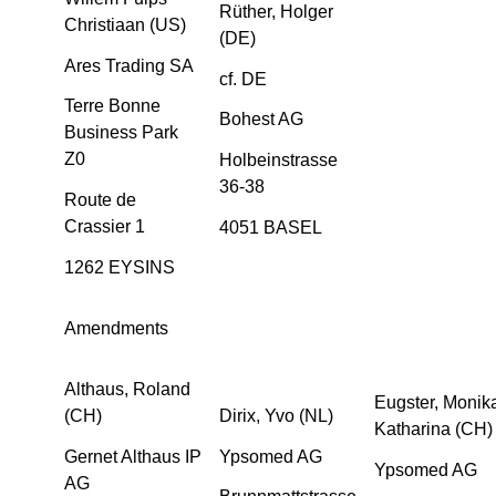
Rüther, Holger
Christiaan (US)
(DE)
Ares Trading SA
cf. DE
Terre Bonne
Bohest AG
Business Park
Z0
Holbeinstrasse
36-38
Route de
Crassier 1
4051 BASEL
1262 EYSINS
Amendments
Althaus, Roland
Eugster, Monik
(CH)
Dirix, Yvo (NL)
Katharina (CH)
Gernet Althaus IP
Ypsomed AG
Ypsomed AG
AG