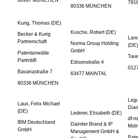
80997 MÜNCHEN
791
80336 MÜNCHEN
Kurig, Thomas (DE)
Kusche, Robert (DE)
Becker & Kurig
Lan
Partnerschaft
Norma Group Holding
(DE)
GmbH
Patentanwälte
Taue
PartmbB
Edisonstraße 4
012
Bavariastraße 7
63477 MAINTAL
80336 MÜNCHEN
Legu
Laux, Felix Michael
Dian
(DE)
Lederer, Elisabeth (DE)
df-m
IBM Deutschland
Daimler Brand & IP
Moln
GmbH
Management GmbH &
Pate