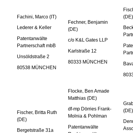
Fisc
Fachini, Marco (IT)
(DE)
Fechner, Benjamin
Lederer & Keller
Beck
(DE)
Part
Patentanwälte
c/o K&L Gates LLP
Partnerschaft mbB
Pate
Karlstraße 12
Par
Unsöldstraße 2
80333 MÜNCHEN
Bava
80538 MÜNCHEN
803
Flocke, Ben Amade
Matthias (DE)
Grab
df-mp Dörries Frank-
(DE)
Fischer, Britta Ruth
Molnia & Pohlman
(DE)
Den
Patentanwälte
Asso
Bergetstraße 31a