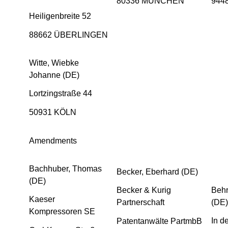
80336 MÜNCHEN
944
Heiligenbreite 52
88662 ÜBERLINGEN
Witte, Wiebke
Johanne (DE)
Lortzingstraße 44
50931 KÖLN
Amendments
Bachhuber, Thomas
Becker, Eberhard (DE)
(DE)
Behr
Becker & Kurig
Kaeser
(DE)
Partnerschaft
Kompressoren SE
In d
Patentanwälte PartmbB