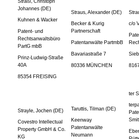
Straßl, Christoph
Johannes (DE)
Straus, Alexander (DE)
Stra
Kuhnen & Wacker
Becker & Kurig
c/o 
Partnerschaft
Patent- und
Pate
Rechtsanwaltsbüro
Patentanwälte PartmbB
Rec
PartG mbB
Bavariastraße 7
Sieb
Prinz-Ludwig-Straße
40A
80336 MÜNCHEN
816
85354 FREISING
ter 
terp
Taruttis, Tilman (DE)
Strayle, Jochen (DE)
Pate
Smit
Keenway
Covestro Intellectual
Patentanwälte
Property GmbH & Co.
Eber
Neumann
KG
Rütt