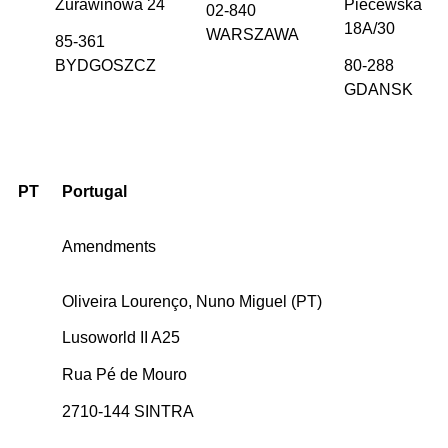
Żurawinowa 24
Piecewska
02-840
18A/30
WARSZAWA
85-361
BYDGOSZCZ
80-288
GDANSK
PT
Portugal
Amendments
Oliveira Lourenço, Nuno Miguel (PT)
Lusoworld II A25
Rua Pé de Mouro
2710-144 SINTRA