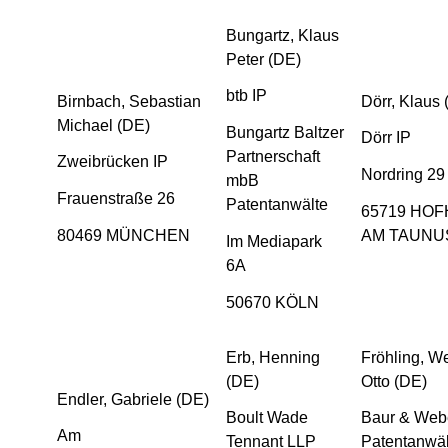
Bungartz, Klaus
Peter (DE)
btb IP
Birnbach, Sebastian
Dörr, Klaus 
Michael (DE)
Bungartz Baltzer
Dörr IP
Partnerschaft
Zweibrücken IP
Nordring 29
mbB
Frauenstraße 26
Patentanwälte
65719 HOF
80469 MÜNCHEN
AM TAUNU
Im Mediapark
6A
50670 KÖLN
Erb, Henning
Fröhling, W
(DE)
Otto (DE)
Endler, Gabriele (DE)
Boult Wade
Baur & Web
Am
Tennant LLP
Patentanwäl