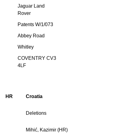
Jaguar Land
Rover
Patents W/1/073
Abbey Road
Whitley
COVENTRY CV3
4LF
HR
Croatia
Deletions
Mihić, Kazimir (HR)