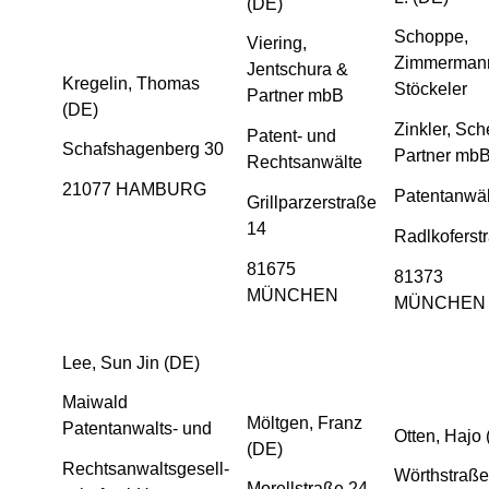
(DE)
Schoppe,
Viering,
Zimmerman
Jentschura &
Kregelin, Thomas
Stöckeler
Partner mbB
(DE)
Zinkler, Sc
Patent- und
Schafshagenberg 30
Partner mb
Rechtsanwälte
21077 HAMBURG
Patentanwäl
Grillparzerstraße
14
Radlkoferst
81675
81373
MÜNCHEN
MÜNCHEN
Lee, Sun Jin (DE)
Maiwald
Möltgen, Franz
Patentanwalts- und
Otten, Hajo
(DE)
Rechtsanwaltsgesell-
Wörthstraße
Morellstraße 24