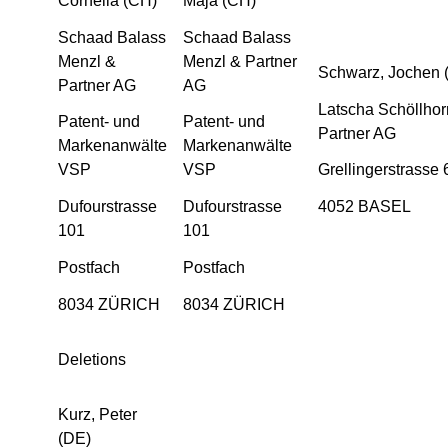
Cornelia (CH)
Maja (CH)
Schaad Balass
Schaad Balass
Menzl &
Menzl & Partner
Schwarz, Jochen 
Partner AG
AG
Latscha Schöllhor
Patent- und
Patent- und
Partner AG
Markenanwälte
Markenanwälte
VSP
VSP
Grellingerstrasse 
Dufourstrasse
Dufourstrasse
4052 BASEL
101
101
Postfach
Postfach
8034 ZÜRICH
8034 ZÜRICH
Deletions
Kurz, Peter
(DE)