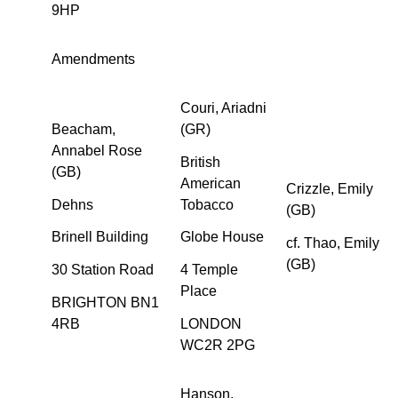
9HP
Amendments
Couri, Ariadni
Beacham,
(GR)
Annabel Rose
British
(GB)
American
Crizzle, Emily
Dehns
Tobacco
(GB)
Brinell Building
Globe House
cf. Thao, Emily
(GB)
30 Station Road
4 Temple
Place
BRIGHTON BN1
4RB
LONDON
WC2R 2PG
Hanson,