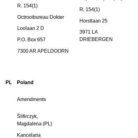
R. 154(1)
R. 154(1)
Octrooibureau Dokter
Horstlaan 25
Loolaan 2 D
3971 LA
DRIEBERGEN
P.O. Box 657
7300 AR APELDOORN
PL
Poland
Amendments
Ślifirczyk,
Magdalena (PL)
Kancelaria