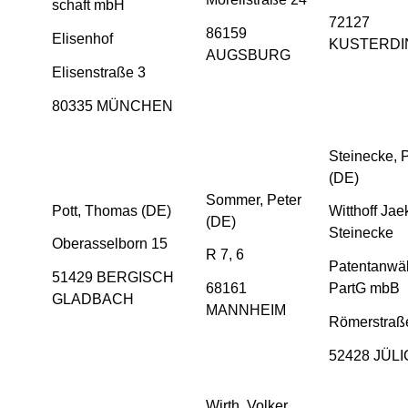
schaft mbH
72127
86159
Elisenhof
KUSTERDI
AUGSBURG
Elisenstraße 3
80335 MÜNCHEN
Steinecke, 
(DE)
Sommer, Peter
Pott, Thomas (DE)
Witthoff Jae
(DE)
Steinecke
Oberasselborn 15
R 7, 6
Patentanwäl
51429 BERGISCH
68161
PartG mbB
GLADBACH
MANNHEIM
Römerstraß
52428 JÜL
Wirth, Volker