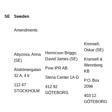
SE
Sweden
Amendments
Kronsell,
Oskar (SE)
Henricson Briggs,
Abyzova, Anna
David James (SE)
Kransell &
(SE)
Wennborg
Pine IPR AB
Alströmergatan
KB
32 A, 4 tr
Stena Center 1A-D
P.O. Box
112 47
2096
412 92
STOCKHOLM
GÖTEBORG
403 12
GÖTEBORG