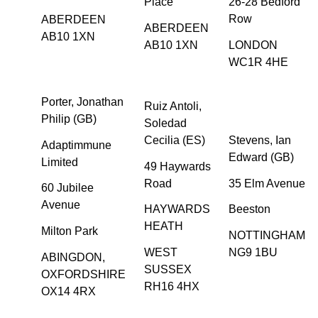
Place
26-28 Bedford
Row
ABERDEEN
ABERDEEN
AB10 1XN
AB10 1XN
LONDON
WC1R 4HE
Porter, Jonathan
Ruiz Antoli,
Philip (GB)
Soledad
Cecilia (ES)
Stevens, Ian
Adaptimmune
Edward (GB)
Limited
49 Haywards
Road
35 Elm Avenue
60 Jubilee
Avenue
HAYWARDS
Beeston
HEATH
Milton Park
NOTTINGHAM
WEST
NG9 1BU
ABINGDON,
SUSSEX
OXFORDSHIRE
RH16 4HX
OX14 4RX