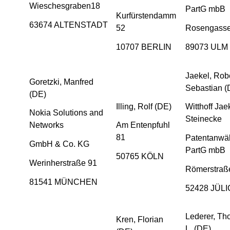
Wieschesgraben18
PartG mbB
Kurfürstendamm
63674 ALTENSTADT
52
Rosengasse
10707 BERLIN
89073 ULM
Jaekel, Rob
Goretzki, Manfred
Sebastian (
(DE)
Illing, Rolf (DE)
Witthoff Jae
Nokia Solutions and
Steinecke
Networks
Am Entenpfuhl
81
Patentanwäl
GmbH & Co. KG
PartG mbB
50765 KÖLN
Werinherstraße 91
Römerstraß
81541 MÜNCHEN
52428 JÜL
Lederer, T
Kren, Florian
L. (DE)