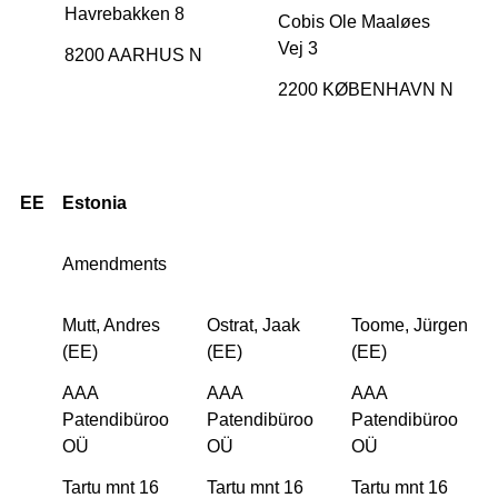
Havrebakken 8
Cobis Ole Maaløes
Vej 3
8200 AARHUS N
2200 KØBENHAVN N
EE
Estonia
Amendments
Mutt, Andres
Ostrat, Jaak
Toome, Jürgen
(EE)
(EE)
(EE)
AAA
AAA
AAA
Patendibüroo
Patendibüroo
Patendibüroo
OÜ
OÜ
OÜ
Tartu mnt 16
Tartu mnt 16
Tartu mnt 16