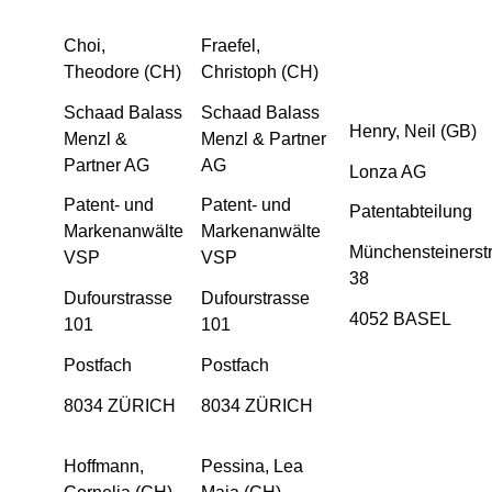
Choi,
Fraefel,
Theodore (CH)
Christoph (CH)
Schaad Balass
Schaad Balass
Henry, Neil (GB)
Menzl &
Menzl & Partner
Partner AG
AG
Lonza AG
Patent- und
Patent- und
Patentabteilung
Markenanwälte
Markenanwälte
Münchensteinerst
VSP
VSP
38
Dufourstrasse
Dufourstrasse
4052 BASEL
101
101
Postfach
Postfach
8034 ZÜRICH
8034 ZÜRICH
Hoffmann,
Pessina, Lea