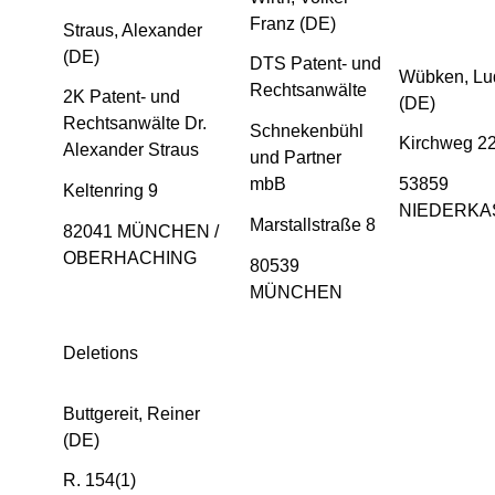
Franz (DE)
Straus, Alexander
(DE)
DTS Patent- und
Wübken, Lu
Rechtsanwälte
2K Patent- und
(DE)
Rechtsanwälte Dr.
Schnekenbühl
Kirchweg 2
Alexander Straus
und Partner
mbB
53859
Keltenring 9
NIEDERKA
Marstallstraße 8
82041 MÜNCHEN /
OBERHACHING
80539
MÜNCHEN
Deletions
Buttgereit, Reiner
(DE)
R. 154(1)