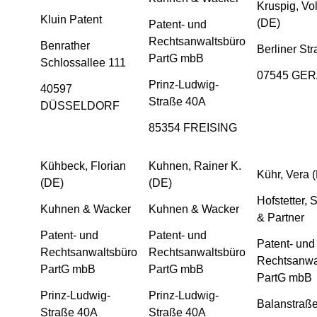
Kruspig, Vo
Kluin Patent
(DE)
Patent- und
Rechtsanwaltsbüro
Benrather
Berliner St
PartG mbB
Schlossallee 111
07545 GE
Prinz-Ludwig-
40597
Straße 40A
DÜSSELDORF
85354 FREISING
Kühbeck, Florian
Kuhnen, Rainer K.
Kühr, Vera 
(DE)
(DE)
Hofstetter,
Kuhnen & Wacker
Kuhnen & Wacker
& Partner
Patent- und
Patent- und
Patent- und
Rechtsanwaltsbüro
Rechtsanwaltsbüro
Rechtsanwa
PartG mbB
PartG mbB
PartG mbB
Prinz-Ludwig-
Prinz-Ludwig-
Balanstraß
Straße 40A
Straße 40A