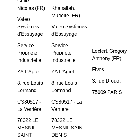
Gutle,
Nicolas (FR)
Khairallah,
Murielle (FR)
Valeo
Systèmes
Valeo Systèmes
d'Essuyage
d'Essuyage
Service
Service
Leclert, Grégory
Propriété
Propriété
Anthony (FR)
Industrielle
Industrielle
Fives
ZA L'Agiot
ZA L'Agiot
3, rue Drouot
8, rue Louis
8, rue Louis
Lormand
Lormand
75009 PARIS
CS80517 -
CS80517 - La
La Verrière
Verrière
78322 LE
78322 LE
MESNIL
MESNIL SAINT
SAINT
DENIS