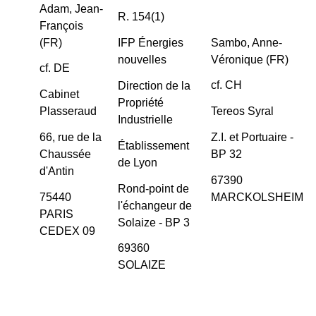
Adam, Jean-
R. 154(1)
François
(FR)
Sambo, Anne-
IFP Énergies
Véronique (FR)
nouvelles
cf. DE
cf. CH
Direction de la
Cabinet
Propriété
Plasseraud
Tereos Syral
Industrielle
66, rue de la
Z.I. et Portuaire -
Établissement
Chaussée
BP 32
de Lyon
d'Antin
67390
Rond-point de
75440
MARCKOLSHEIM
l'échangeur de
PARIS
Solaize - BP 3
CEDEX 09
69360
SOLAIZE