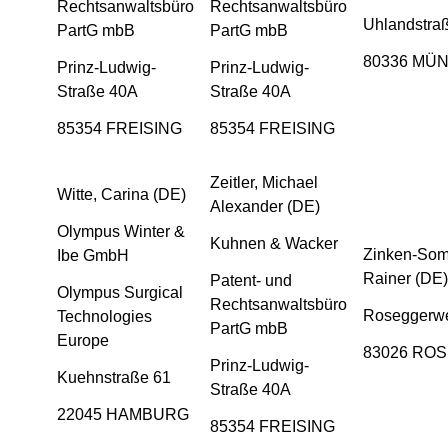
Rechtsanwaltsbüro
Rechtsanwaltsbüro
Uhlandstra
PartG mbB
PartG mbB
80336 MÜ
Prinz-Ludwig-
Prinz-Ludwig-
Straße 40A
Straße 40A
85354 FREISING
85354 FREISING
Zeitler, Michael
Witte, Carina (DE)
Alexander (DE)
Olympus Winter &
Kuhnen & Wacker
Zinken-Som
Ibe GmbH
Rainer (DE)
Patent- und
Olympus Surgical
Rechtsanwaltsbüro
Roseggerw
Technologies
PartG mbB
Europe
83026 RO
Prinz-Ludwig-
Kuehnstraße 61
Straße 40A
22045 HAMBURG
85354 FREISING