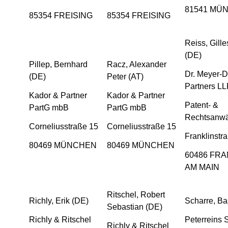
81541 MÜ
85354 FREISING
85354 FREISING
Reiss, Gill
(DE)
Pillep, Bernhard
Racz, Alexander
Dr. Meyer-D
(DE)
Peter (AT)
Partners L
Kador & Partner
Kador & Partner
Patent- &
PartG mbB
PartG mbB
Rechtsanwä
Corneliusstraße 15
Corneliusstraße 15
Franklinstr
80469 MÜNCHEN
80469 MÜNCHEN
60486 FR
AM MAIN
Ritschel, Robert
Richly, Erik (DE)
Scharre, Ba
Sebastian (DE)
Richly & Ritschel
Peterreins 
Richly & Ritschel