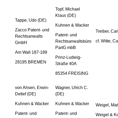
Topf, Michael
Klaus (DE)
Tappe, Udo (DE)
Kuhnen & Wacker
Zacco Patent- und
Treiber, Ca
Patent- und
Rechtsanwalts
cf. Witte, C
Rechtsanwaltsbüro
GmbH
PartG mbB
Am Wall 187-189
Prinz-Ludwig-
28195 BREMEN
Straße 40A
85354 FREISING
von Ahsen, Erwin-
Wagner, Ulrich C.
Detlef (DE)
(DE)
Kuhnen & Wacker
Kuhnen & Wacker
Weigel, Mat
Patent- und
Patent- und
Weigel & K