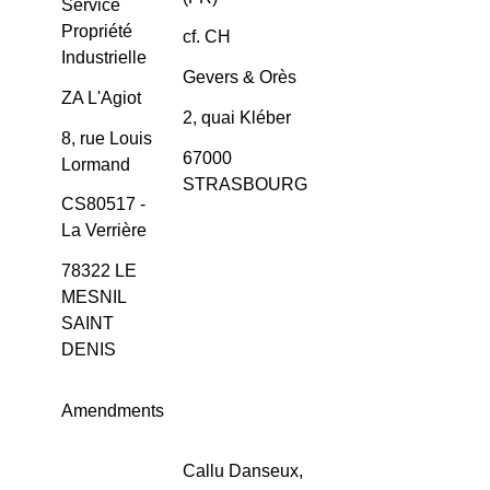
Service
Propriété
cf. CH
Industrielle
Gevers & Orès
ZA L'Agiot
2, quai Kléber
8, rue Louis
67000
Lormand
STRASBOURG
CS80517 -
La Verrière
78322 LE
MESNIL
SAINT
DENIS
Amendments
Callu Danseux,