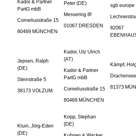
Kador & Partner
Peter (DE)
sgb europe
PartG mbB
Messering 8f
Lechnerstr
Corneliusstraße 15
01067 DRESDEN
82067
80469 MÜNCHEN
EBENHAU
Kador, Utz Ulrich
(AT)
Jepsen, Ralph
Kämpf, Holg
(DE)
Kador & Partner
Drachensee
PartG mbB
Steinstraße 5
81373 MÜ
Corneliusstraße 15
38173 VOLZUM
80469 MÜNCHEN
Kopp, Stephan
(DE)
Kluin, Jörg-Eden
(DE)
Kuhnen & Wacker