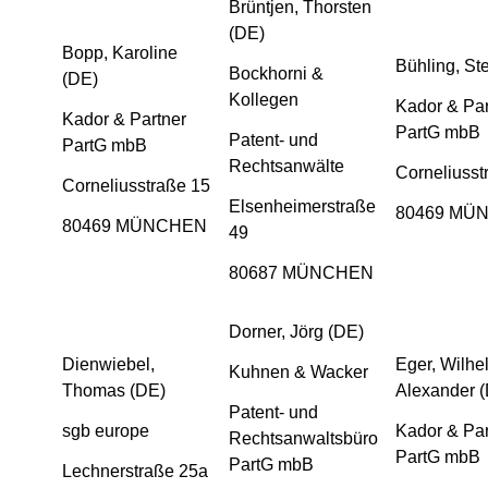
Brüntjen, Thorsten
(DE)
Bopp, Karoline
Bühling, St
Bockhorni &
(DE)
Kollegen
Kador & Par
Kador & Partner
PartG mbB
Patent- und
PartG mbB
Rechtsanwälte
Corneliusst
Corneliusstraße 15
Elsenheimerstraße
80469 MÜ
80469 MÜNCHEN
49
80687 MÜNCHEN
Dorner, Jörg (DE)
Dienwiebel,
Eger, Wilhe
Kuhnen & Wacker
Thomas (DE)
Alexander 
Patent- und
sgb europe
Kador & Par
Rechtsanwaltsbüro
PartG mbB
PartG mbB
Lechnerstraße 25a