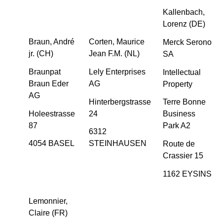
Kallenbach,
Lorenz (DE)
Braun, André
Corten, Maurice
Merck Serono
jr. (CH)
Jean F.M. (NL)
SA
Braunpat
Lely Enterprises
Intellectual
Braun Eder
AG
Property
AG
Hinterbergstrasse
Terre Bonne
Holeestrasse
24
Business
87
Park A2
6312
4054 BASEL
STEINHAUSEN
Route de
Crassier 15
1162 EYSINS
Lemonnier,
Claire (FR)