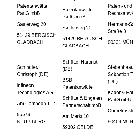
Patentanwälte
Patent- und
Patentanwälte
PartG mbB
Rechtsanwä
PartG mbB
Sattlerweg 20
Hermann-S
Sattlerweg 20
Straße 3
51429 BERGISCH
51429 BERGISCH
GLADBACH
80331 MÜ
GLADBACH
Schütte, Hartmut
Schindler,
Siebenhaar
(DE)
Christoph (DE)
Sebastian 
BSB
(DE)
Infineon
Patentanwälte
Technologies AG
Kador & Par
Schütte & Engelen
PartG mbB
Am Campeon 1-15
Partnerschaft mbB
Corneliusst
85579
Am Markt 10
NEUBIBERG
80469 MÜ
59302 OELDE