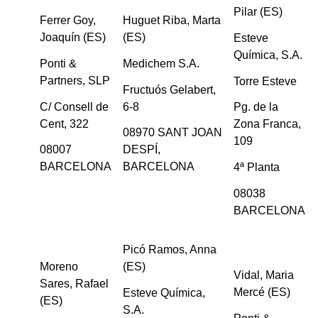
Pilar (ES)
Ferrer Goy,
Huguet Riba, Marta
Joaquín (ES)
(ES)
Esteve
Química, S.A.
Ponti &
Medichem S.A.
Partners, SLP
Torre Esteve
Fructuós Gelabert,
C/ Consell de
6-8
Pg. de la
Cent, 322
Zona Franca,
08970 SANT JOAN
109
08007
DESPÍ,
BARCELONA
BARCELONA
4ª Planta
08038
BARCELONA
Picó Ramos, Anna
Moreno
(ES)
Vidal, Maria
Sares, Rafael
Mercé (ES)
Esteve Química,
(ES)
S.A.