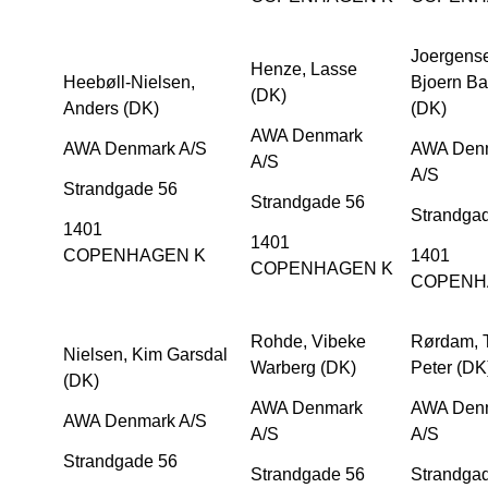
Joergens
Henze, Lasse
Heebøll-Nielsen,
Bjoern Ba
(DK)
Anders (DK)
(DK)
AWA Denmark
AWA Denmark A/S
AWA Den
A/S
A/S
Strandgade 56
Strandgade 56
Strandga
1401
1401
COPENHAGEN K
1401
COPENHAGEN K
COPENH
Rohde, Vibeke
Rørdam, T
Nielsen, Kim Garsdal
Warberg (DK)
Peter (DK
(DK)
AWA Denmark
AWA Den
AWA Denmark A/S
A/S
A/S
Strandgade 56
Strandgade 56
Strandga