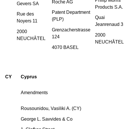
Philip Morris
Roche AG
Gevers SA
Products S.A.
Patent Department
Rue des
Quai
(PLP)
Noyers 11
Jeanrenaud 3
Grenzacherstrasse
2000
2000
124
NEUCHÂTEL
NEUCHÂTEL
4070 BASEL
CY
Cyprus
Amendments
Rousounidou, Vasiliki A. (CY)
George L. Savvides & Co