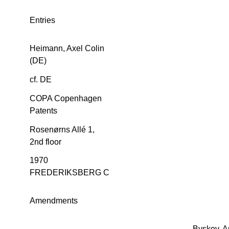
Entries
Heimann, Axel Colin
(DE)
cf. DE
COPA Copenhagen
Patents
Rosenørns Allé 1,
2nd floor
1970
FREDERIKSBERG C
Amendments
Byskov, A