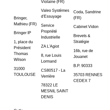
Violaine (FR)
Valeo Systèmes
Coda, Sandrine
d'Essuyage
(FR)
Bringer,
Mathieu (FR)
Service
Cabinet Vidon
Propriété
Bringer IP
Brevets &
Industrielle
Stratégie
1, place du
ZA L'Agiot
Président
16b, rue de
Thomas
8, rue Louis
Jouanet
Wilson
Lormand
B.P. 90333
31000
CS80517 - La
TOULOUSE
35703 RENNES
Verrière
CEDEX 7
78322 LE
MESNIL SAINT
DENIS