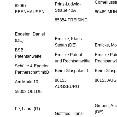
Corneliusst
Prinz-Ludwig-
82067
Straße 40A
EBENHAUSEN
80469 MÜ
85354 FREISING
Engelen, Daniel
Ernicke, Klaus
(DE)
Stefan (DE)
Ernicke, Mo
BSB
Ernicke Patent-
Ernicke Pat
Patentanwälte
und Rechtsanwälte
Rechtsanwä
Schütte & Engelen
Beim Glaspalast 1
Beim Glaspa
Partnerschaft mbB
86153
86153 AU
Am Markt 10
AUGSBURG
59302 OELDE
Grubert, An
Fè, Laura (IT)
(DE)
Gottfried, Hans-