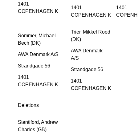
1401
1401
1401
COPENHAGEN K
COPENHAGEN K
COPENH
Trier, Mikkel Roed
Sommer, Michael
(DK)
Bech (DK)
AWA Denmark
AWA Denmark A/S
A/S
Strandgade 56
Strandgade 56
1401
1401
COPENHAGEN K
COPENHAGEN K
Deletions
Stentiford, Andrew
Charles (GB)