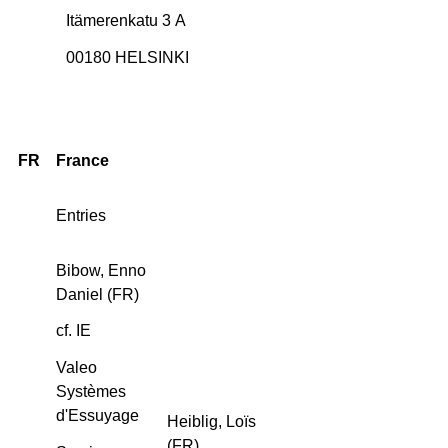
Itämerenkatu 3 A
00180 HELSINKI
FR
France
Entries
Bibow, Enno
Daniel (FR)
cf. IE
Valeo
Systèmes
d'Essuyage
Heiblig, Loïs
(FR)