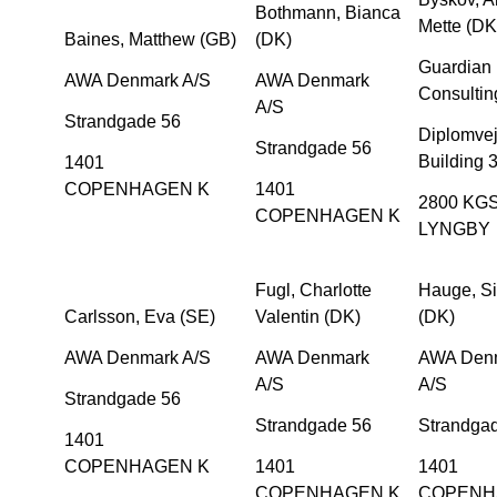
Bothmann, Bianca
Mette (DK
Baines, Matthew (GB)
(DK)
Guardian 
AWA Denmark A/S
AWA Denmark
Consultin
A/S
Strandgade 56
Diplomvej
Strandgade 56
Building 
1401
COPENHAGEN K
1401
2800 KGS
COPENHAGEN K
LYNGBY
Fugl, Charlotte
Hauge, Si
Carlsson, Eva (SE)
Valentin (DK)
(DK)
AWA Denmark A/S
AWA Denmark
AWA Den
A/S
A/S
Strandgade 56
Strandgade 56
Strandga
1401
COPENHAGEN K
1401
1401
COPENHAGEN K
COPENH